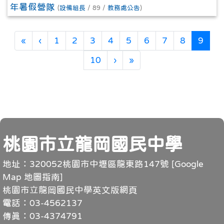
年暑假營隊
(
設備組長
/ 89 /
教務處公告
)
第一頁
上一頁
(目前
«
‹
1
2
3
4
5
6
7
8
9
下一頁
最後頁
10
›
»
頁尾
桃園市立龍岡國民中學
地址：320052桃園市中壢區龍東路147號 [
Google
Map 地圖指南
]
桃園市立龍岡國民中學英文版網頁
電話：03-4562137
傳真：03-4374791