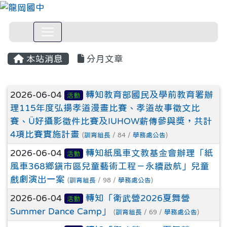
本站消息
分月文章
文章列表
2026-06-04
轉知教育部國民及學前教育署辦
活動
理115年度弘揚孝道漫畫比賽、孝道故事徵文比
賽、Ü好攝影徵件比賽及IUHOW薪傳參與獎，共計
4項比賽實施計畫
(
訓育組長
/ 84 /
學務處公告
)
2026-06-04
轉知紙風車文教基金會辦理「紙
活動
風車368鄉鎮市區兒童藝術工程－永續啟航」兒童
戲劇演出一案
(
訓育組長
/ 98 /
學務處公告
)
2026-06-04
轉知「衛武營2026夏舞營
活動
Summer Dance Camp」
(
訓育組長
/ 69 /
學務處公告
)