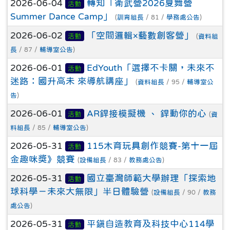
2026-06-04
轉知「衛武營2026夏舞營
活動
Summer Dance Camp」
(
訓育組長
/ 81 /
學務處公告
)
2026-06-02
「空間邏輯×藝數創客營」
活動
(
資料組
長
/ 87 /
輔導室公告
)
2026-06-01
EdYouth「選擇不卡關，未來不
活動
迷路：國升高未 來導航講座」
(
資料組長
/ 95 /
輔導室公
告
)
2026-06-01
AR銲接模擬機 、 銲動你的心
活動
(
資
料組長
/ 85 /
輔導室公告
)
2026-05-31
115木育玩具創作競賽-第十一屆
活動
金趣咪獎》競賽
(
設備組長
/ 83 /
教務處公告
)
2026-05-31
國立臺灣師範大學辦理「探索地
活動
球科學－未來大無限」半日體驗營
(
設備組長
/ 90 /
教務
處公告
)
2026-05-31
平鎮自造教育及科技中心114學
活動