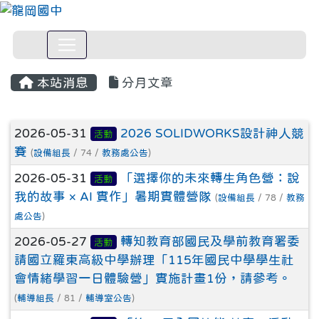
本站消息
分月文章
文章列表
2026-05-31
2026 SOLIDWORKS設計神人競
活動
賽
(
設備組長
/ 74 /
教務處公告
)
2026-05-31
「選擇你的未來轉生角色營：說
活動
我的故事 × AI 實作」暑期實體營隊
(
設備組長
/ 78 /
教務
處公告
)
2026-05-27
轉知教育部國民及學前教育署委
活動
請國立羅東高級中學辦理「115年國民中學學生社
會情緒學習一日體驗營」實施計畫1份，請參考。
(
輔導組長
/ 81 /
輔導室公告
)