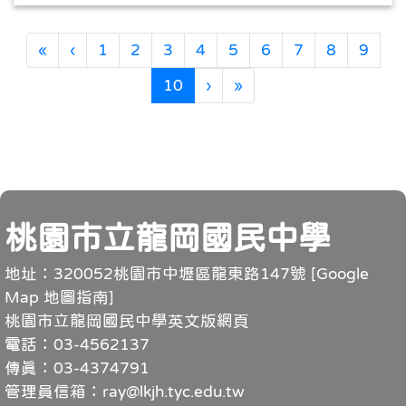
第一頁
上一頁
«
‹
1
2
3
4
5
6
7
8
9
(目前頁次)
下一頁
最後頁
10
›
»
頁尾
桃園市立龍岡國民中學
地址：320052桃園市中壢區龍東路147號 [
Google
Map 地圖指南
]
桃園市立龍岡國民中學英文版網頁
電話：03-4562137
傳真：03-4374791
管理員信箱：ray@lkjh.tyc.edu.tw