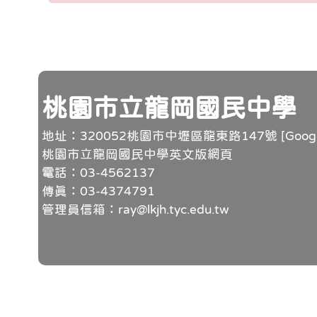
頁尾
桃園市立龍岡國民中學
地址：320052桃園市中壢區龍東路147號 [
Goo
桃園市立龍岡國民中學英文版網頁
電話：03-4562137
傳真：03-4374791
管理員信箱：ray@lkjh.tyc.edu.tw