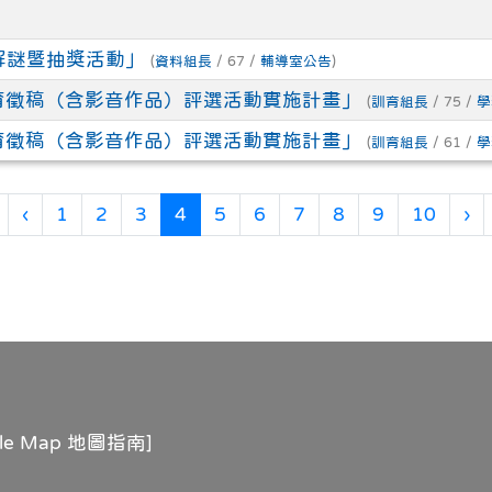
解謎暨抽獎活動」
(
資料組長
/ 67 /
輔導室公告
)
育徵稿（含影音作品）評選活動實施計畫」
(
訓育組長
/ 75 /
學
育徵稿（含影音作品）評選活動實施計畫」
(
訓育組長
/ 61 /
學
第一頁
上一頁
(目前頁次)
下
‹
1
2
3
4
5
6
7
8
9
10
›
gle Map 地圖指南
]