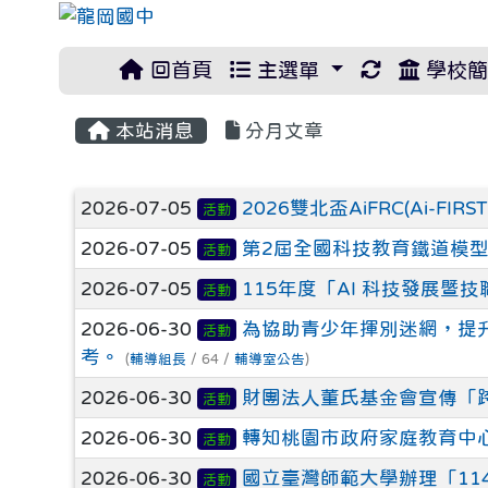
重新取得佈
回首頁
主選單
學校簡
本站消息
分月文章
文章列表
2026-07-05
2026雙北盃AiFRC(Ai-FIRST
活動
2026-07-05
第2屆全國科技教育鐵道模
活動
2026-07-05
115年度「AI 科技發展
活動
2026-06-30
為協助青少年揮別迷網，提升
活動
考。
(
輔導組長
/ 64 /
輔導室公告
)
2026-06-30
財團法人董氏基金會宣傳「
活動
2026-06-30
轉知桃園市政府家庭教育中
活動
2026-06-30
國立臺灣師範大學辦理「1
活動