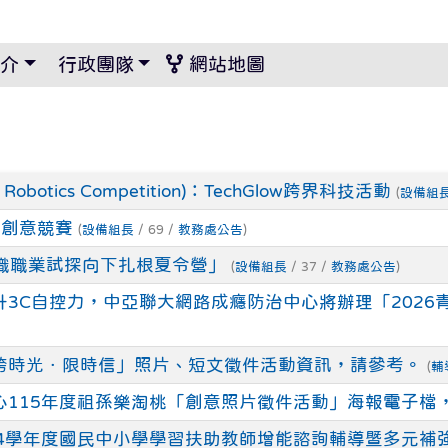
景設定
介
行政團隊
網站地圖
 Robotics Competition)：TechGlow跨界科技活動
(
設備組
型創意競賽
(
設備組長
/ 69 /
教務處公告
)
暨技職職業試探向下扎根夏令營」
(
設備組長
/ 37 /
教務處公告
)
3C自控力，中亞聯大網路成癮防治中心將辦理「202
跨時光．限時信」照片、短文徵件活動資訊，請參考。
(
輔
心115年度祖孫樂淘桃「創意照片徵件活動」海報電子檔
14學年度國民中小學學習扶助教師增能諮詢輔導暨多元補