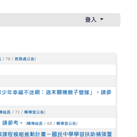
登入
長
/ 76 /
教務處公告
)
6青少年幸福不迷網：週末關機親子營隊」，請參
導組長
/ 71 /
輔導室公告
)
，請參考。
(
輔導組長
/ 68 /
輔導室公告
)
強課程模組推動計畫－國民中學學習扶助補強暨