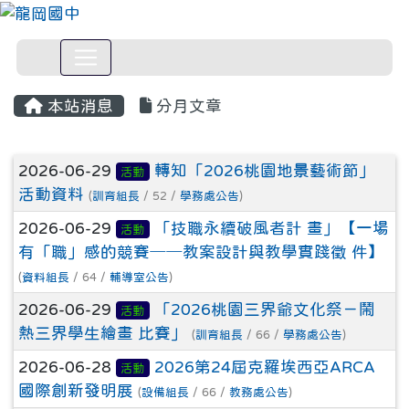
本站消息
分月文章
文章列表
2026-06-29
轉知「2026桃園地景藝術節」
活動
活動資料
(
訓育組長
/ 52 /
學務處公告
)
2026-06-29
「技職永續破風者計 畫」【一場
活動
有「職」感的競賽──教案設計與教學實踐徵 件】
(
資料組長
/ 64 /
輔導室公告
)
2026-06-29
「2026桃園三界爺文化祭－鬧
活動
熱三界學生繪畫 比賽」
(
訓育組長
/ 66 /
學務處公告
)
2026-06-28
2026第24屆克羅埃西亞ARCA
活動
國際創新發明展
(
設備組長
/ 66 /
教務處公告
)