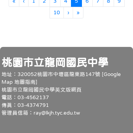
第一頁
上一頁
(目前頁次)
«
‹
1
2
3
4
5
6
7
8
9
下一頁
最後頁
10
›
»
頁尾
桃園市立龍岡國民中學
地址：320052桃園市中壢區龍東路147號 [
Google
Map 地圖指南
]
桃園市立龍岡國民中學英文版網頁
電話：03-4562137
傳真：03-4374791
管理員信箱：ray@lkjh.tyc.edu.tw