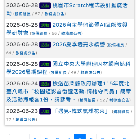
2026-06-28
桃園市Scratch程式設計推廣活
活動
動
(
設備組長
/ 57 /
教務處公告
)
2026-06-28
2026自主學習節暨AI賦能教與
活動
學研討會
(
設備組長
/ 56 /
教務處公告
)
2026-06-28
2026夏季壢亮永續營
活動
(
設備組長
/
64 /
教務處公告
)
2026-06-28
國立中央大學辦理因材網自然科
活動
學2026暑期課程
(
設備組長
/ 49 /
教務處公告
)
2026-06-24
檢送苗栗縣政府辦理115年度北
活動
臺八縣市「校園短影音徵選活動-情緒守門員」簡章
及活動海報各1份，請參考。
(
輔導組長
/ 52 /
輔導室公告
)
2026-06-23
「遇見-韓式氣球花束」
活動
(
資料組長
/
77 /
輔導室公告
)