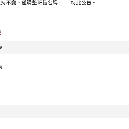
維持不變，僅調整班級名稱。 特此公告。
表
9
表