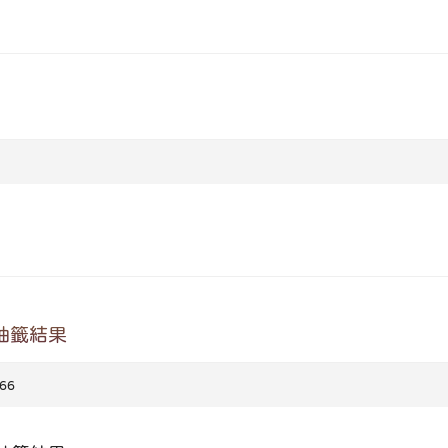
抽籤結果
66