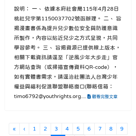
說明： 一、 依據本府社會局115年4月28日
桃社兒字第1150037702號函辦理。 二、 旨
揭漫畫書係為提升兒少數位安全與防護意識
所製作，內容以貼近兒少之方式呈現，共同
學習參考。 三、 旨揭資源已提供線上版本，
相關下載資訊請逕至「逆風少年大步走」官
方網站查詢（或掃描宣傳資料QR-code），
如有實體書需求，請逕洽社團法人台灣少年
權益與福利促進聯盟聯絡窗口(聯絡信箱：
timo6792@youthrights.org....
觀看完整文章
第一頁
上一頁
«
‹
1
2
3
4
5
6
7
8
9