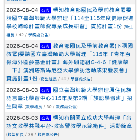
2026-08-04
轉知教育部國民及學前教育署委
公告
請國立臺灣師範大學辦理「114至115年度健康促進
學校輔導計畫師資專業成長研習」實施計畫1份
(
衛生
組長
/ 42 /
學務處公告
)
2026-08-04
教育部國民及學前教育署(下稱國
公告
教署)委請國立臺灣師範大學辦理「115年『青年百
億海外圓夢基金計畫』海外翱翔組G-4-6『健康學
一下』澳洲塔斯馬尼亞大學參訪活動成果發表會」
實施計畫1份
(
衛生組長
/ 40 /
學務處公告
)
2026-08-03
國立臺灣師範大學辦理原住民族
公告
語言臺北學習中心115年度第2期「族語學習班」招
生簡章
(
教學組長
/ 30 /
教務處公告
)
2026-08-03
轉知有關國立成功大學辦理「台
公告
語文教學共融平台-教案暨教學示範徵件」活動簡章
(
教學組長
/ 39 /
教務處公告
)