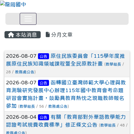
本站消息
分月文章
文章列表
2026-08-07
原住民族委員會「115學年度推
公告
展原住民族知識領域課程暨全民原教計畫
(
教學組長
/
28 /
教務處公告
)
2026-08-07
函轉國立臺灣師範大學心理與教
公告
育測驗研究發展中心辦理115年國中教育會考命題
研習會實施計畫，鼓勵具教育熱忱之現職教師報名
參加
(
教學組長
/ 56 /
教務處公告
)
2026-08-04
有關「教育部對外華語教學能力
公告
認證考試規費收費標準」修正條文公告
(
教學組長
/ 48 /
教務處公告
)