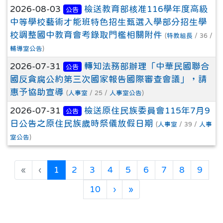
2026-08-03
檢送教育部核准116學年度高級
公告
中等學校藝術才能班特色招生甄選入學部分招生學
校調整國中教育會考錄取門檻相關附件
(
特教組長
/ 36 /
輔導室公告
)
2026-07-31
轉知法務部辦理「中華民國聯合
公告
國反貪腐公約第三次國家報告國際審查會議」，請
惠予協助宣導
(
人事室
/ 25 /
人事室公告
)
2026-07-31
檢送原住民族委員會115年7月9
公告
日公告之原住民族歲時祭儀放假日期
(
人事室
/ 39 /
人事
室公告
)
(目前頁次)
«
‹
1
2
3
4
5
6
7
8
9
下一頁
最後頁
10
›
»