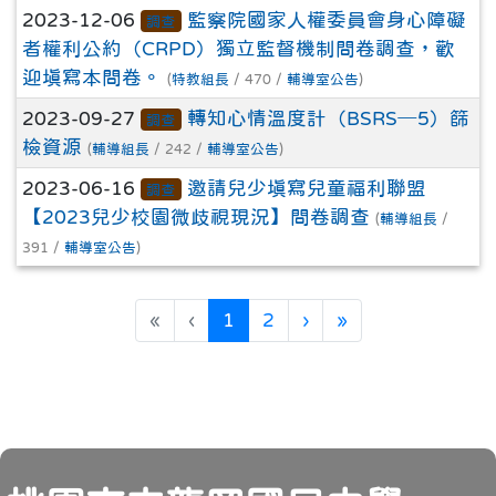
2023-12-06
監察院國家人權委員會身心障礙
調查
者權利公約（CRPD）獨立監督機制問卷調查，歡
迎填寫本問卷。
(
特教組長
/ 470 /
輔導室公告
)
2023-09-27
轉知心情溫度計（BSRS─5）篩
調查
檢資源
(
輔導組長
/ 242 /
輔導室公告
)
2023-06-16
邀請兒少填寫兒童福利聯盟
調查
【2023兒少校園微歧視現況】問卷調查
(
輔導組長
/
391 /
輔導室公告
)
(目前頁次)
下一頁
最後頁
«
‹
1
2
›
»
頁尾