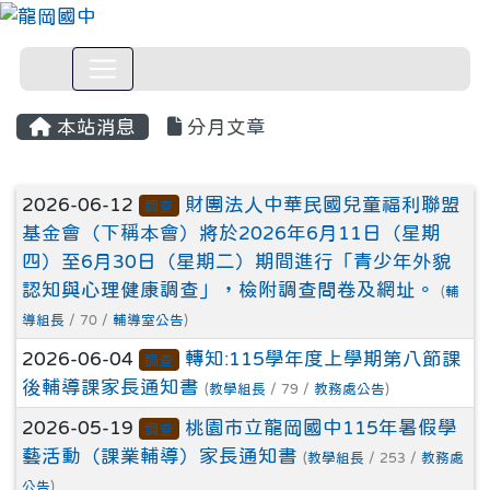
本站消息
分月文章
文章列表
2026-06-12
財團法人中華民國兒童福利聯盟
調查
基金會（下稱本會）將於2026年6月11日（星期
四）至6月30日（星期二）期間進行「青少年外貌
認知與心理健康調查」，檢附調查問卷及網址。
(
輔
導組長
/ 70 /
輔導室公告
)
2026-06-04
轉知:115學年度上學期第八節課
調查
後輔導課家長通知書
(
教學組長
/ 79 /
教務處公告
)
2026-05-19
桃園市立龍岡國中115年暑假學
調查
藝活動（課業輔導）家長通知書
(
教學組長
/ 253 /
教務處
公告
)