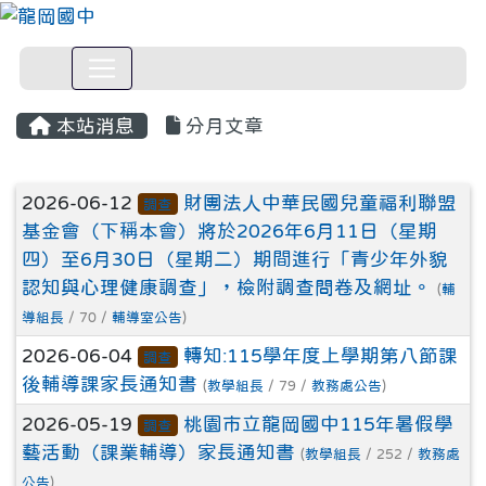
本站消息
分月文章
文章列表
2026-06-12
財團法人中華民國兒童福利聯盟
調查
基金會（下稱本會）將於2026年6月11日（星期
四）至6月30日（星期二）期間進行「青少年外貌
認知與心理健康調查」，檢附調查問卷及網址。
(
輔
導組長
/ 70 /
輔導室公告
)
2026-06-04
轉知:115學年度上學期第八節課
調查
後輔導課家長通知書
(
教學組長
/ 79 /
教務處公告
)
2026-05-19
桃園市立龍岡國中115年暑假學
調查
藝活動（課業輔導）家長通知書
(
教學組長
/ 252 /
教務處
公告
)