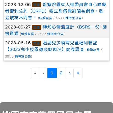
2023-12-06
監察院國家人權委員會身心障礙
調查
者權利公約（CRPD）獨立監督機制問卷調查，歡
迎填寫本問卷。
(
特教組長
/ 469 /
輔導室公告
)
2023-09-27
轉知心情溫度計（BSRS─5）篩
調查
檢資源
(
輔導組長
/ 242 /
輔導室公告
)
2023-06-16
邀請兒少填寫兒童福利聯盟
調查
【2023兒少校園微歧視現況】問卷調查
(
輔導組長
/
391 /
輔導室公告
)
(目前頁次)
下一頁
最後頁
«
‹
1
2
›
»
頁尾