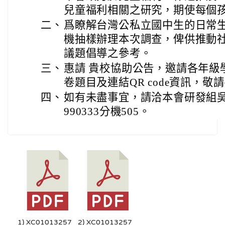
兒童福利相關之研究，期使每個
二、
爲瞭解台灣公私立國中生的日常
機抽樣辦理本次調查，俾供推動
議題倡導之參考。
三、
惠請 貴校協助公告，邀請各年級
卷題目及連結QR code資訊，敬
四、
如有未盡事宜，請洽本會研發組吳小
990333分機505。
1) XC01013257_
2) XC01013257_