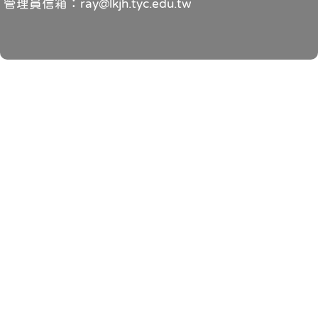
管理員信箱：ray@lkjh.tyc.edu.tw