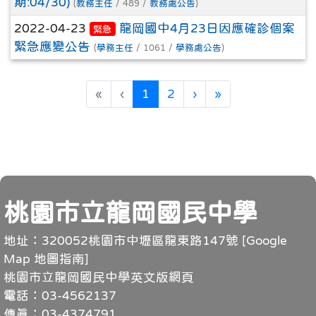
期:04/30)
(
教務主任
/ 489 /
教務處公告
)
2022-04-23
龍岡國中4月23日因應確診個案
緊急
緊急應變公告
(
學務主任
/ 1061 /
學務處公告
)
(目前頁次)
下一頁
最後頁
«
‹
1
2
›
»
頁尾
桃園市立龍岡國民中學
地址：320052桃園市中壢區龍東路147號 [
Google
Map 地圖指南
]
桃園市立龍岡國民中學英文版網頁
電話：03-4562137
傳真：03-4374791