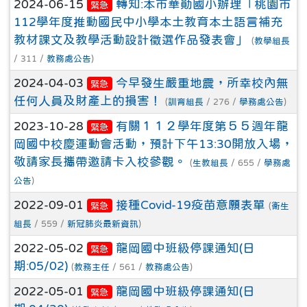
2024-06-15
轉知:本市華勛國小辦理「桃園市
緊急
112學年度推動國民中小學本土教育本土語言補充
教材課文及教學活動設計徵選作品發表會」
(
教學組長
/ 311 /
教務處公告
)
2024-04-03
今早發生嚴重地震，所幸校內無
緊急
任何人員及財產上的損害！
(
訓育組長
/ 276 /
學務處公告
)
2023-10-28
有關１１２學年度第５５週年龍
緊急
岡國中校慶運動會活動，預計下午13:30開放入場，
敬請家長攜帶邀請卡入校參觀。
(
生教組長
/ 655 /
學務處
公告
)
2022-09-01
接種Covid-19疫苗意願表單
緊急
(
衛生
組長
/ 559 /
新冠肺炎最新資訊
)
2022-05-02
龍岡國中班級停課通知(日
緊急
期:05/02)
(
教務主任
/ 561 /
教務處公告
)
2022-05-01
龍岡國中班級停課通知(日
緊急