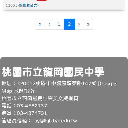
1386 /
總務處公告
)
第一頁
上一頁
(目前頁次)
«
‹
1
2
›
»
頁尾
桃園市立龍岡國民中學
地址：320052桃園市中壢區龍東路147號 [
Google
Map 地圖指南
]
桃園市立龍岡國民中學英文版網頁
電話：03-4562137
傳真：03-4374791
管理員信箱：ray@lkjh.tyc.edu.tw