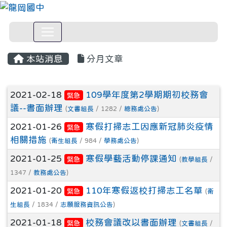
本站消息
分月文章
文章列表
2021-02-18
109學年度第2學期期初校務會
緊急
議--書面辦理
(
文書組長
/ 1282 /
總務處公告
)
2021-01-26
寒假打掃志工因應新冠肺炎疫情
緊急
相關措施
(
衛生組長
/ 984 /
學務處公告
)
2021-01-25
寒假學藝活動停課通知
緊急
(
教學組長
/
1347 /
教務處公告
)
2021-01-20
110年寒假返校打掃志工名單
緊急
(
衛
生組長
/ 1834 /
志願服務資訊公告
)
2021-01-18
校務會議改以書面辦理
緊急
(
文書組長
/