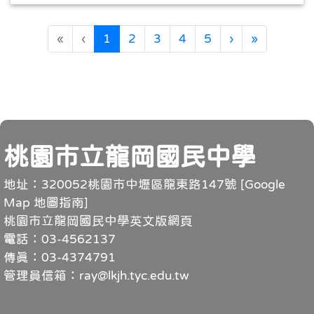
(目前頁次)
下一頁
最後頁
«
‹
1
2
3
4
5
›
»
頁尾
桃園市立龍岡國民中學
地址：320052桃園市中壢區龍東路147號 [
Google
Map 地圖指南
]
桃園市立龍岡國民中學英文版網頁
電話：03-4562137
傳真：03-4374791
管理員信箱：ray@lkjh.tyc.edu.tw