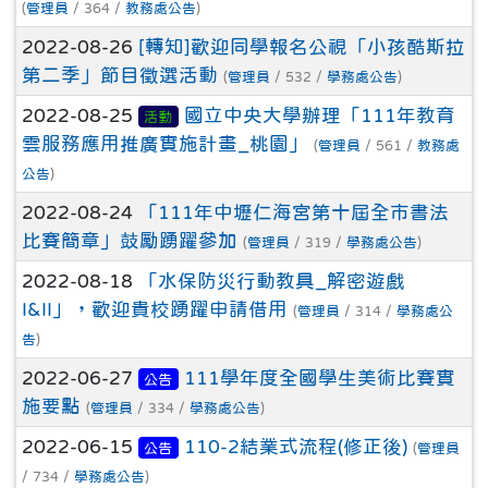
(
管理員
/ 364 /
教務處公告
)
2022-08-26
[轉知]歡迎同學報名公視「小孩酷斯拉
第二季」節目徵選活動
(
管理員
/ 532 /
學務處公告
)
2022-08-25
國立中央大學辦理「111年教育
活動
雲服務應用推廣實施計畫_桃園」
(
管理員
/ 561 /
教務處
公告
)
2022-08-24
「111年中壢仁海宮第十屆全市書法
比賽簡章」鼓勵踴躍參加
(
管理員
/ 319 /
學務處公告
)
2022-08-18
「水保防災行動教具_解密遊戲
I&II」，歡迎貴校踴躍申請借用
(
管理員
/ 314 /
學務處公
告
)
2022-06-27
111學年度全國學生美術比賽實
公告
施要點
(
管理員
/ 334 /
學務處公告
)
2022-06-15
110-2結業式流程(修正後)
公告
(
管理員
/ 734 /
學務處公告
)