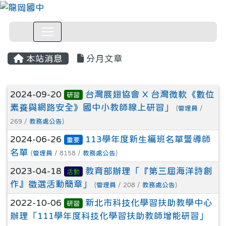
本站消息
分月文章
文章列表
2024-09-20
台灣展翅協會 X 台灣微軟《數位
研習
素養與網路安全》國中小教師線上研習」
(
管理員
/
269 /
教務處公告
)
2024-06-26
113學年度新生編班名單暨導師
重要
名單
(
管理員
/ 8158 /
教務處公告
)
2023-04-18
教育部辦理「『第三屆海洋詩創
活動
作』徵選活動簡章」
(
管理員
/ 208 /
教務處公告
)
2022-10-06
新北市科技化學習扶助教學中心
研習
辦理「111學年度科技化學習扶助教師增能研習」