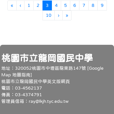
第一頁
上一頁
(目前頁次)
«
‹
1
2
3
4
5
6
7
8
9
下一頁
最後頁
10
›
»
頁尾
桃園市立龍岡國民中學
地址：320052桃園市中壢區龍東路147號 [
Google
Map 地圖指南
]
桃園市立龍岡國民中學英文版網頁
電話：03-4562137
傳真：03-4374791
管理員信箱：ray@lkjh.tyc.edu.tw