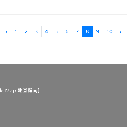
第一頁
上一頁
(目前頁次)
下
‹
1
2
3
4
5
6
7
8
9
10
›
gle Map 地圖指南
]