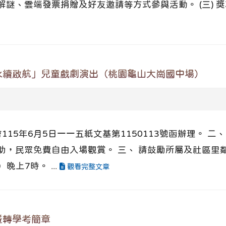
、雲端發票捐贈及好友邀請等方式參與活動。 (三) 獎項
永續啟航」兒童戲劇演出（桃園龜山大崗國中場）
115年6月5日一一五紙文基第1150113號函辦理。 
助，民眾免費自由入場觀賞。 三、 請鼓勵所屬及社區里
晚上7時。 ...
觀看完整文章
暨轉學考簡章