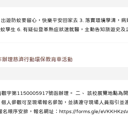
. 出遊防蚊要留心，快樂平安回家去 3. 落實環境孳清，病
媒蚊孳生 6. 有疑似登革熱症狀速就醫，主動告知旅遊史
作辦理慈濟行動環保教育車活動
南觀字第1150005917號函辦理。 二、 該校展覽地
(一) 個人參觀可至現場報名參加，並請遵守現場人員指引
排，報名網址：https://forms.gle/eVKKHKzsV