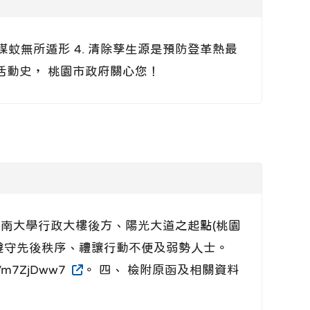
媒蚊無所遁形 4. 清除孳生源是預防登革熱最
及活動史， 桃園市政府關心您！
點為開南大學行政大樓後方、陽光大道之起點(桃園
並遵守先後秩序、禮讓行動不便及弱勢人士。
m7ZjDww7
。 四、 檢附原函及相關資料