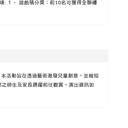
: １、 遊戲積分獎：前10名可獲得全聯禮
二、 本活動旨在透過藝術激發兒童創意，並縮短
鄰之師生及家長踴躍前往觀賞，演出資訊如