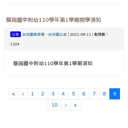
龍岡國中附幼110學年第1學期開學須知
公告
幼兒園教保員
-
幼兒園公告
| 2021-08-11 | 點閱數：
1104
龍岡國中附幼110學年第1學期須知
第一頁
上一頁
(目前
«
‹
1
2
3
4
5
6
7
8
9
下一頁
最後頁
10
›
»