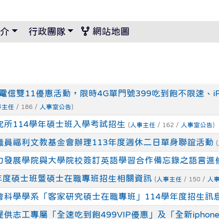
景設定
介
行政團隊
網站地圖
信雙11優惠活動，限時4G單門號399吃到飽不限速、i
事主任
/ 186 /
人事室公告
)
所114學年碩士班入學考試招生
(
人事主任
/ 162 /
人事室公告
)
職員福利文教基金會辦理113年度週休二日單身聯誼活動
(
力發展學院與大學院校簽訂英語學習合作備忘錄之語言進
年度碩士班暨碩士在職專班招生相關資訊
(
人事主任
/ 150 /
人
會科學學系「客家研究碩士在職專班」114學年度招生訊
志工專屬「全速吃到飽499VIP優惠」及「全新iphon