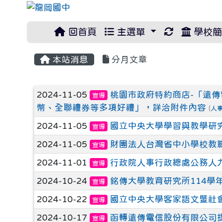
重新取得佈
回首頁
主選單
學校簡
本站消息
分月文章
文章列表
2024-11-05
桃園市政府特約商店-「遠傳電
宣導
幣、全聯禮券等多項好禮」，詳洽附件內容
(
人
2024-11-05
國立中央大學學習與教學研究
宣導
2024-11-05
財團法人台灣省中小學校教
宣導
2024-11-01
行政院人事行政總處公務人
宣導
2024-10-24
銘傳大學教育研究所114學
宣導
2024-10-22
國立中央大學客家語文暨社
宣導
2024-10-17
函轉遠傳電信股份有限公司提供
宣導