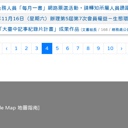
度公務人員「每月一書」網路票選活動，請轉知所屬人員踴
年11月16日（星期六）辦理第5屆第7次會員權益－生態
「大臺中記事紀錄片計畫」成果作品
(
文書組長
/ 168 /
總務處公
第一頁
上一頁
(目前頁次)
下
‹
1
2
3
4
5
6
7
8
9
10
›
gle Map 地圖指南
]