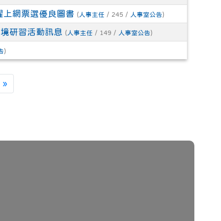
躍上網票選優良圖書
(
人事主任
/ 245 /
人事室公告
)
環境研習活動訊息
(
人事主任
/ 149 /
人事室公告
)
告
)
一頁
最後頁
»