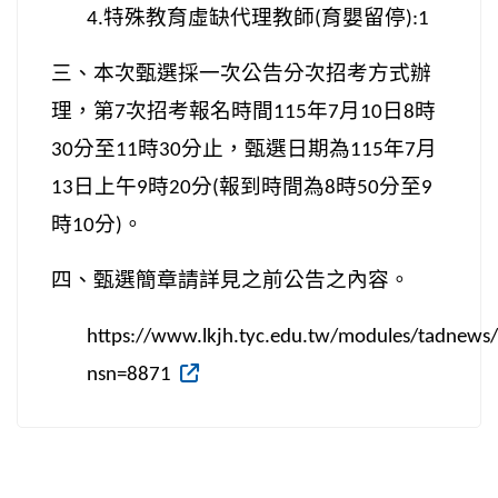
特殊教育虛缺代理教師
育嬰留停
4.
(
):1
三、本次甄選採一次公告分次招考方式辦
理，第
次招考報名時間
年
月
日
時
7
115
7
10
8
分至
時
分止，甄選日期為
年
月
30
11
30
115
7
日上午
時
分
報到時間為
時
分至
13
9
20
(
8
50
9
時
分
。
10
)
四、甄選簡章請詳見之前公告之內容。
https://www.lkjh.tyc.edu.tw/modules/tadnews
nsn=8871