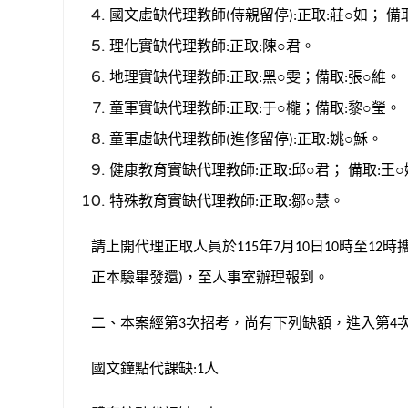
國文虛缺代理教師
侍親留停
正取
莊○如；
備
(
):
:
理化實缺代理教師
正取
陳○君。
:
:
地理實缺代理教師
正取
黑○雯；
備取
張○維。
:
:
:
童軍實缺代理教師
正取
于○櫳；
備取
黎○瑩。
:
:
:
童軍虛缺代理教師
進修留停
正取
姚○穌。
(
):
:
健康教育實缺代理教師
正取
邱○君；
備取
王○
:
:
:
特殊教育實缺代理教師
正取
鄒○慧。
:
:
請上開代理正取人員於
年
月
日
時至
時
115
7
10
10
12
正本驗畢發還
，至人事室辦理報到。
)
二、本案經第
次招考，尚有下列缺額，進入第
3
4
國文鐘點代課缺
人
:1