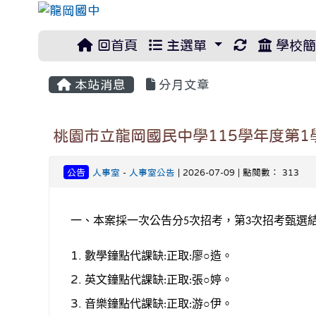
重新取得佈
回首頁
主選單
學校簡
本站消息
分月文章
桃園市立龍岡國民中學115學年度第1學
公告
人事室
-
人事室公告
| 2026-07-09 | 點閱數： 313
一、本案採一次公告分
次招考，第
次招考甄選
5
3
數學鐘點代課缺
正取
廖○造。
:
:
英文鐘點代課缺
正取
張○婷。
:
:
音樂鐘點代課缺
正取
游○伊。
:
: