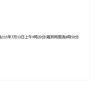
為
年
月
日上午
時
分
報到時間為
時
分
115
7
13
9
20
(
8
50