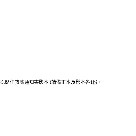
本
歷任敘薪通知書影本
請備正本及影本各
份，
5.
(
1