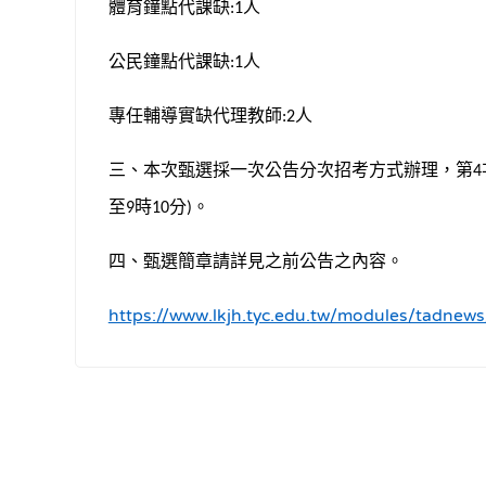
體育鐘點代課缺
人
:1
公民鐘點代課缺
人
:1
專任輔導實缺代理教師
人
:2
三、本次甄選採一次公告分次招考方式辦理，第
4
至
時
分
。
9
10
)
四、甄選簡章請詳見之前公告之內容。
https://www.lkjh.tyc.edu.tw/modules/tadne