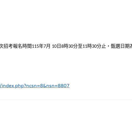
次招考報名時間
年
月
日
時
分至
時
分止，甄選日期
115
7
10
8
30
11
30
ws/index.php?ncsn=8&nsn=8807