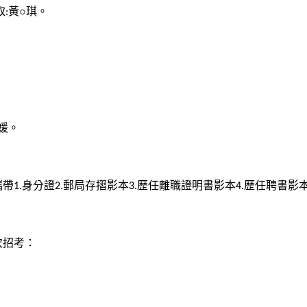
取
黃○琪。
:
媛。
攜帶
身分證
郵局存摺影本
歷任離職證明書影本
歷任聘書影
1.
2.
3.
4.
次招考：