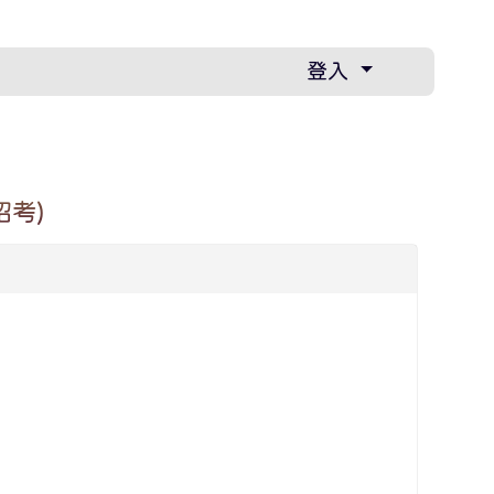
登入
招考)