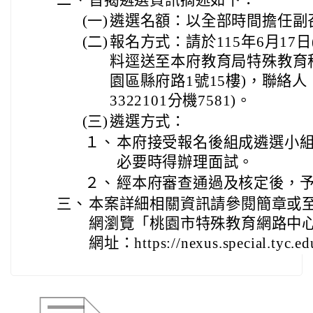
(一)
遴選名額：以全部時間擔任副
(二)
報名方式：請於115年6月17
料逕送至本府教育局特殊教育
園區縣府路1號15樓)，聯絡人
3322101分機7581)。
(三)
遴選方式：
１、
本府接受報名後組成遴選小
必要時得辦理面試。
２、
經本府審查通過及核定後，
三、
本案詳細相關資訊請參閱簡章或
網瀏覽「桃園市特殊教育網路中心
網址：https://nexus.special.tyc.ed