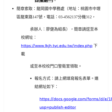
日
(
星期一
)
。
簡章索取：龍岡國中學務處（地址：桃園市中壢
區龍東路
147
號，電話：
03-4562137
分機
312
，
承辦人：廖健為組長），簡章請逕至本
校網址：
https://www.lkjh.tyc.edu.tw/index.php
下
載
或至本校校門口警衛室領取。
報名方式：請上網填寫報名表單。連
結網址如下：
https://docs.google.com/forms/d
usp=publish-editor