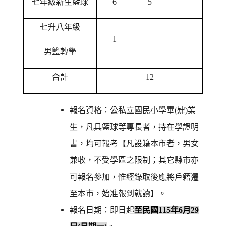
七年級新生籃球
6
5
七升八年級
1
男籃轉學
合計
12
報名資格：公私立國民小學畢
(
肄
)
業
生，凡具籃球等專長者，持在學證明
書，均可報考【凡設籍本市者，男女
兼收，不受學區之限制；其它縣市亦
可報名參加，惟經錄取後應將戶籍遷
至本市，始准報到就讀】。
報名日期：即日起
至民國
115
年
6
月
29