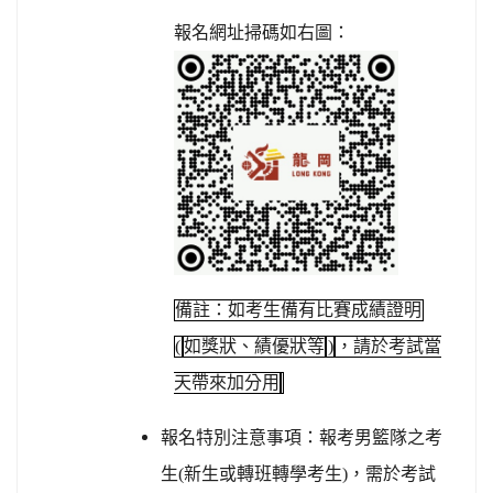
報名網址掃碼如右圖：
備註：如考生備有比賽成績證明
(
如獎狀、績優狀等
)
，請於考試當
天帶來加分用
報名特別注意事項：報考男籃隊之考
生
(
新生或轉班轉學考生
)
，需於考試