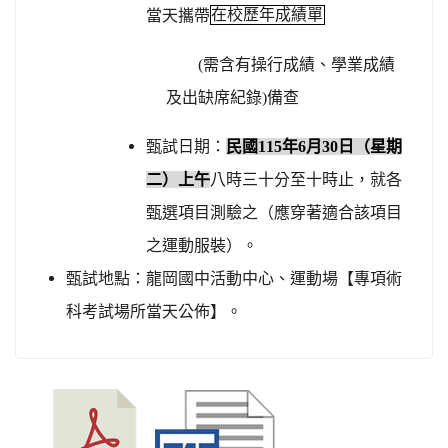
當天攜帶
在校歷年成績單
(
需含有操行成績、學業成績
及出缺席紀錄
)
備查
甄試日期：
民國
115
年
6
月
30
日（星期
二）上午
八時三十分至十時止，就各
甄選項目測驗之（應穿著適合該項目
之運動服裝）。
甄試地點：龍岡國中活動中心、運動場【專項術
科考試場所當天公佈】。