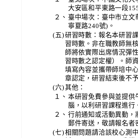
大安區和平東路一段155
２、
臺中場次：臺中市立文
寧夏路240號)。
(五)
研習時數：報名本研習課
習時數。非在職教師無
師將依實際出席情況彈
習時數之認定權）。師
填寫內容並攜帶師培中
章認定，研習結束後不
(六)
其他：
１、
本研習免費參與並提供
腦，以利研習課程進行
２、
行前通知或活動異動，
郵件寄送，敬請報名者
(七)
相關問題請洽該校心測