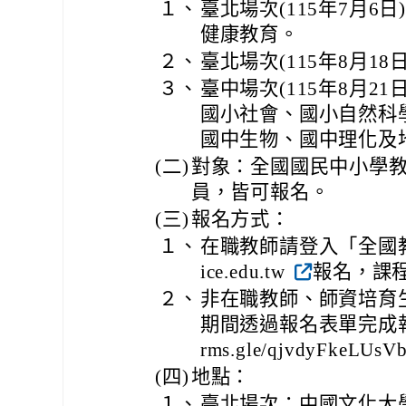
１、
臺北場次(115年7月6
健康教育。
２、
臺北場次(115年8月1
３、
臺中場次(115年8月2
國小社會、國小自然科
國中生物、國中理化及
(二)
對象：全國國民中小學
員，皆可報名。
(三)
報名方式：
１、
在職教師請登入「全國教師在職
ice.edu.tw
報名，課
２、
非在職教師、師資培育
期間透過報名表單完成報名。
rms.gle/qjvdyFkeLUsV
(四)
地點：
１、
臺北場次：中國文化大