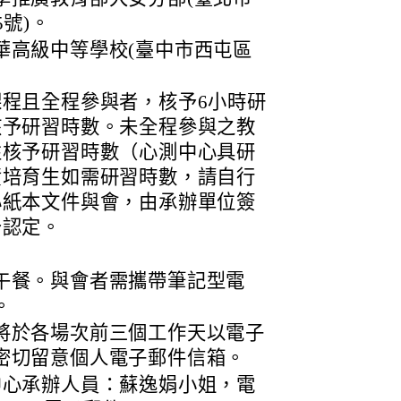
號)。
華高級中等學校(臺中市西屯區
程且全程參與者，核予6小時研
核予研習時數。未全程參與之教
性核予研習時數（心測中心具研
資培育生如需研習時數，請自行
心紙本文件與會，由承辦單位簽
予認定。
午餐。與會者需攜帶筆記型電
。
將於各場次前三個工作天以電子
密切留意個人電子郵件信箱。
中心承辦人員：蘇逸娟小姐，電