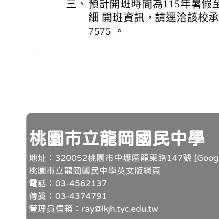
三、
預計開班時間為115年暑假
細 開班資訊，請逕洽該校承辦人
7575 。
頁尾
桃園市立龍岡國民中學
地址：320052桃園市中壢區龍東路147號 [
Goo
桃園市立龍岡國民中學英文版網頁
電話：03-4562137
傳真：03-4374791
管理員信箱：ray@lkjh.tyc.edu.tw