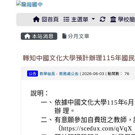
重新取得佈
回首頁
主選單
學校簡
本站消息
分月文章
轉知中國文化大學預計辦理115年國
公告
教學組長
-
教務處公告
| 2026-06-03 | 點閱數： 76
說明：
一、
依據中國文化大學115年6月1
辦 理。
二、
有意願參加自費班之教師，請
（https://scedux.com/qVqX