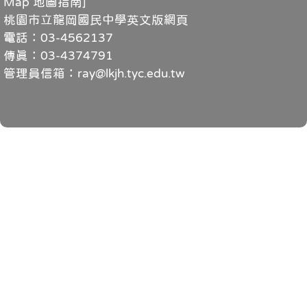
Map 地圖指南
]
桃園市立龍岡國民中學英文版網頁
電話：03-4562137
傳真：03-4374791
管理員信箱：ray@lkjh.tyc.edu.tw