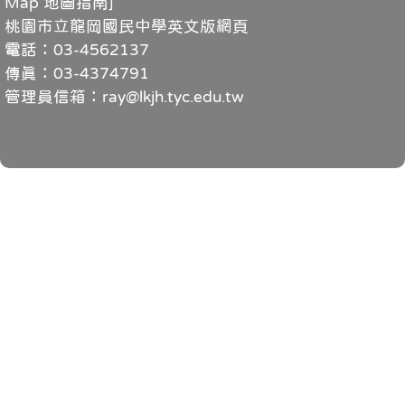
Map 地圖指南
]
桃園市立龍岡國民中學英文版網頁
電話：03-4562137
傳真：03-4374791
管理員信箱：ray@lkjh.tyc.edu.tw