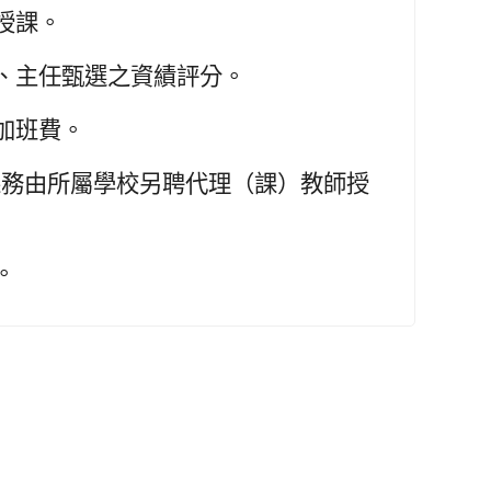
授課。
、主任甄選之資績評分。
加班費。
課務由所屬學校另聘代理（課）教師授
。