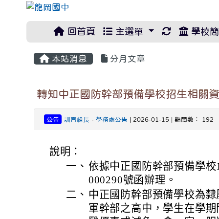
重新取得佈
回首頁
主選單
學校簡
本站消息
分月文章
轉知中正國防幹部預備學校招生相關
公告
訓育組長
-
學務處公告
| 2026-01-15 | 點閱數： 192
說明：
一、
依據中正國防幹部預備學校11
000290號函辦理。
二、
中正國防幹部預備學校為隸
軍幹部之高中，學生在學期