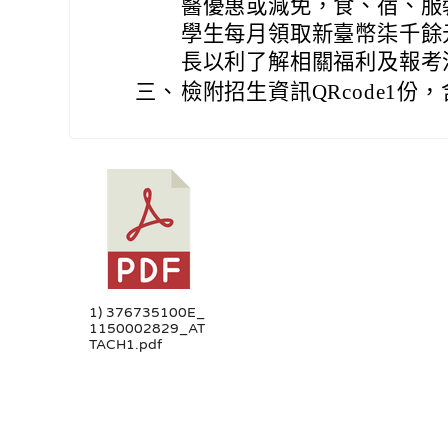
醫優惠或減免，食、宿、服
學生每月領取新臺幣柒千餘
長以利了解相關福利及報考
三、
檢附招生資訊QRcode1
1) 376735100E_
1150002829_AT
TACH1.pdf