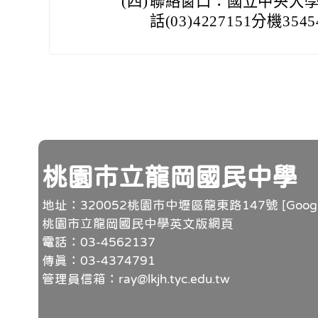
(四)
聯絡窗口：國立中央大
話(03)4227151分機354
頁尾
桃園市立龍岡國民中學
地址：320052桃園市中壢區龍東路147號 [
Goo
桃園市立龍岡國民中學英文版網頁
電話：03-4562137
傳真：03-4374791
管理員信箱：ray@lkjh.tyc.edu.tw