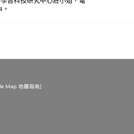
學學習科技研究中心莊小姐，電
54。
gle Map 地圖指南
]