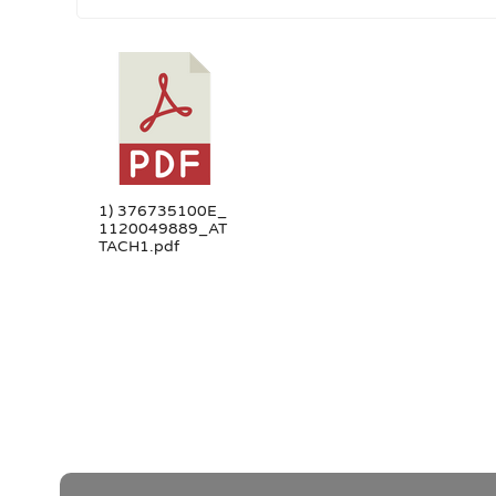
1) 376735100E_
1120049889_AT
TACH1.pdf