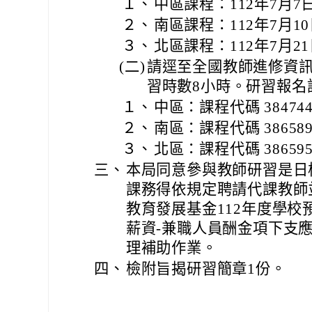
１、
中區課程：112年7月
２、
南區課程：112年7月
３、
北區課程：112年7月
(二)
請逕至全國教師進修資
習時數8小時。研習報名
１、
中區：課程代碼 38474
２、
南區：課程代碼 38658
３、
北區：課程代碼 38659
三、
本局同意參與教師研習是日
課務得依規定聘請代課教師
教育發展基金112年度學校
薪資-兼職人員酬金項下支
理補助作業。
四、
檢附旨揭研習簡章1份。