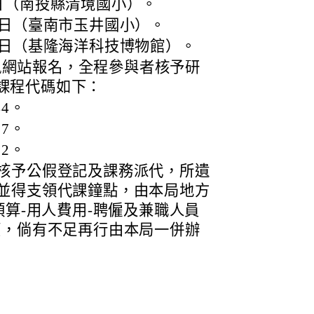
7日（南投縣清境國小）。
10日（臺南市玉井國小）。
21日（基隆海洋科技博物館）。
訊網站報名，全程參與者核予研
課程代碼如下：
44。
97。
52。
核予公假登記及課務派代，所遺
並得支領代課鐘點，由本局地方
預算-用人費用-聘僱及兼職人員
應，倘有不足再行由本局一併辦