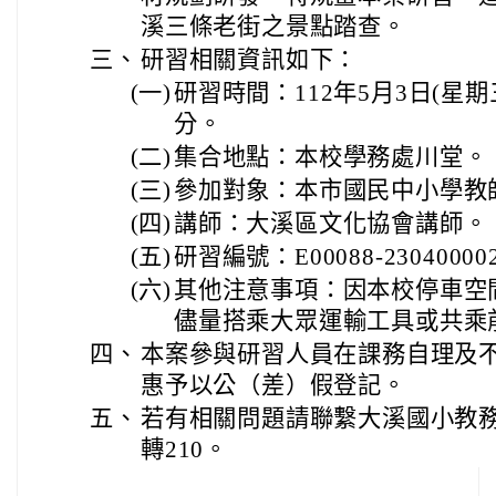
溪三條老街之景點踏查。
三、
研習相關資訊如下：
(一)
研習時間：112年5月3日(星期
分。
(二)
集合地點：本校學務處川堂。
(三)
參加對象：本市國民中小學教
(四)
講師：大溪區文化協會講師。
(五)
研習編號：E00088-23040000
(六)
其他注意事項：因本校停車空
儘量搭乘大眾運輸工具或共乘
四、
本案參與研習人員在課務自理及
惠予以公（差）假登記。
五、
若有相關問題請聯繫大溪國小教務主任
轉210。