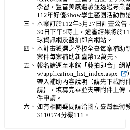
學習，豐富美感體驗並透過專業
112年好優Show學生藝團活動徵
三、
本案訂於112年3月27日計畫公
30日下午5時止，遴審結果將於11
球資訊網及藝拍即合網站。
四、
本計畫獲選之學校全臺每案補助新
案件每案補助新臺幣12萬元。
五、
報名請逕至本館「藝拍即合」網站（https:
w/application_list_index.aspx
帶入補助內容說明（請先下載附
請】，填寫完畢並夾帶附件上傳
件申請。
六、
如有相關疑問請洽國立臺灣藝術教
3110574分機111。