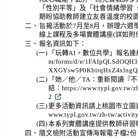
「性別平等」及「社會情緒學習（
期盼協助教師建立友善溫度的校
二、
旨揭活動於7月至8月，辦理六週
線上課程及多場實體講座(詳如附
三、
報名資訊如下：
(一)
「玩轉AI，數位共學」報名連結：http
m/forms/d/e/1FAIpQLSdOQH
XXGYsw5P0KbirqHxZ4xlngQ
(二)
「她／他／TA：重新閱讀『
結：https://www.typl.gov.tw/zh
2
(三)
更多活動資訊請上桃園市立圖書館官
www.typl.gov.tw/zh-tw/activit
(四)
本系列實體講座提供教師研習
四、
隨文檢附活動宣傳海報電子檔2