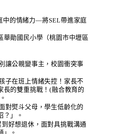
00「家庭中的情緒力—將SEL帶進家庭
區華勛國民小學（桃園市中壢區
16:00「別讓公親變事主，校園衝突事
12:00「孩子在班上情緒失控！家長不
家長的雙重挑戰！(融合教育的
。
16:00「面對熨斗父母，學生低齡化的
招？」。
2:00「累到好想退休，面對具挑戰溝通
頓」。