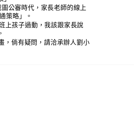
2:00「截圖公審時代，家長老師的線上
溝通策略」。
16:00「班上孩子過動，我該跟家長說
。
畫，倘有疑問，請洽承辦人劉小