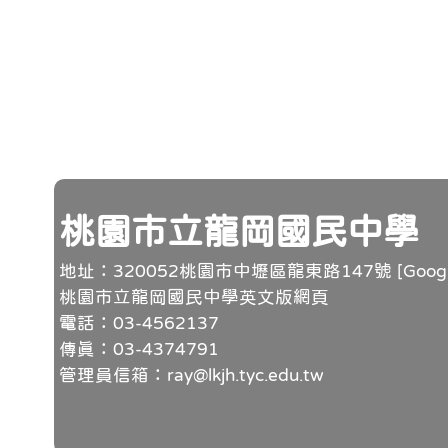
頁尾
桃園市立龍岡國民中學
地址：320052桃園市中壢區龍東路147號 [
Goo
桃園市立龍岡國民中學英文版網頁
電話：03-4562137
傳真：03-4374791
管理員信箱：ray@lkjh.tyc.edu.tw