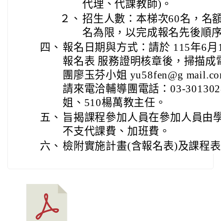
代理、代課教師)。
２、
招生人數：本梯次60名，名
名為限，以完成報名先後順
四、
報名日期與方式：請於 115年6月1
報名表 服務證明核章後，掃描成
團廖玉芬小姐 yu58fen@g mail
請來電洽輔導團電話：03-301302
姐、510楊萬教主任。
五、
旨揭課程參加人員在參加人員由
不支代課費、加班費。
六、
檢附實施計畫(含報名表)及課程表