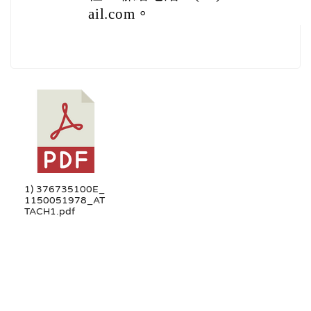
ail.com。
1) 376735100E_
1150051978_AT
TACH1.pdf