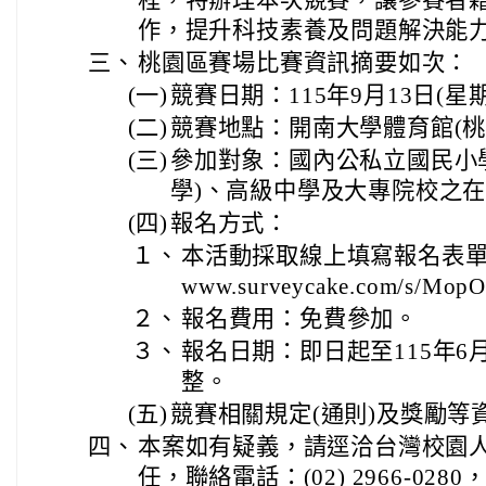
作，提升科技素養及問題解決能
三、
桃園區賽場比賽資訊摘要如次：
(一)
競賽日期：115年9月13日(星
(二)
競賽地點：開南大學體育館(桃
(三)
參加對象：國內公私立國民小
學)、高級中學及大專院校之
(四)
報名方式：
１、
本活動採取線上填寫報名表單參加
www.surveycake.com/s/Mop
２、
報名費用：免費參加。
３、
報名日期：即日起至115年6月
整。
(五)
競賽相關規定(通則)及獎勵等
四、
本案如有疑義，請逕洽台灣校園
任，聯絡電話：(02) 2966-0280，