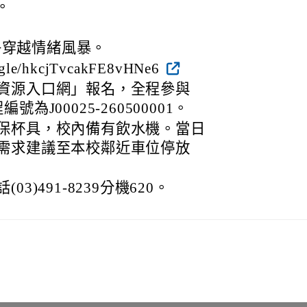
。
。
子穿越情緒風暴。
gle/hkcjTvcakFE8vHNe6
資源入口網」報名，全程參與
J00025-260500001。
保杯具，校內備有飲水機。當日
需求建議至本校鄰近車位停放
)491-8239分機620。