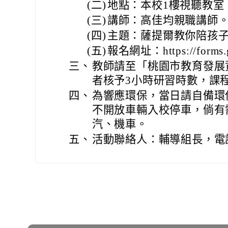
(二)
地點：本校1樓視聽教室
(三)
講師：高佳均親職講師
(四)
主題：薩提爾教你陪孩
(五)
報名網址：https://forms.
三、
教師請至「桃園市教育發展
者核予3小時研習時數，課程編號為
四、
為響應環保，當日請自備環
不開放車輛入校停車，倘有
汽、機車。
五、
活動聯絡人：輔導組長，電話(03