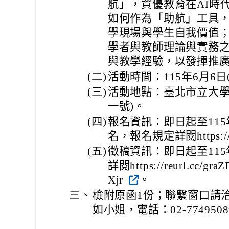
航」，資優教育在AI時代
如何作為「助航」工具
學現場與學生自我價值
學者與教師理論與實務
與教學經驗，以發揮推
(二)
活動時間：115年6月6日
(三)
活動地點：臺北市立大學
一號)。
(四)
報名資訊：即日起至115
名，報名規定詳閱https://r
(五)
徵稿資訊：即日起至115
詳閱https://reurl.cc/gra
Xjr
。
三、
檢附原函1份；聯繫窗口請
如小姐，電話：02-774950