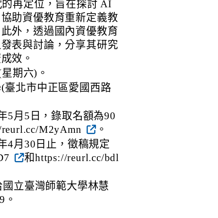
的再定位，旨在探討 AI
，協助資優教育重新定義教
；此外，透過國內資優教育
之發表與討論，分享其研究
廣成效。
(星期六)。
(臺北市中正區愛國西路
年5月5日，錄取名額為90
eurl.cc/M2yAmn
。
年4月30日止，徵稿規定
ZD7
和https://reurl.cc/bdl
洽國立臺灣師範大學林慧
89。