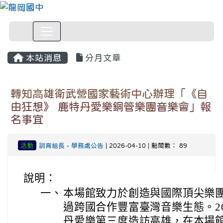
本站消息
分月文章
轉知高雄衛武營國家藝術中心辦理「《自
由狂想》 鹿特丹愛樂銅管樂團音樂會」報
名事宜
活動
訓育組長
-
學務處公告
| 2026-04-10 | 點閱數： 89
說明：
一、
本場館致力於創造與國際頂尖樂
過跨國合作豐富臺灣音樂生態。2
丹愛樂第三度造訪高雄，在本場