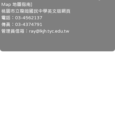
Map 地圖指南
]
桃園市立龍岡國民中學英文版網頁
電話：03-4562137
傳真：03-4374791
管理員信箱：ray@lkjh.tyc.edu.tw