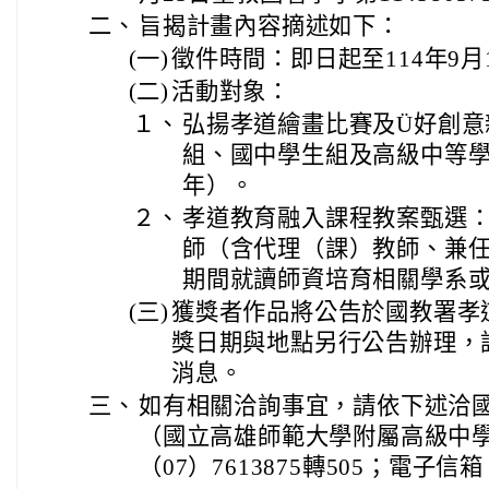
二、
旨揭計畫內容摘述如下：
(一)
徵件時間：即日起至114年9
(二)
活動對象：
１、
弘揚孝道繪畫比賽及Ü好創意
組、國中學生組及高級中等
年）。
２、
孝道教育融入課程教案甄選
師（含代理（課）教師、兼
期間就讀師資培育相關學系
(三)
獲獎者作品將公告於國教署孝
獎日期與地點另行公告辦理，
消息。
三、
如有相關洽詢事宜，請依下述洽
（國立高雄師範大學附屬高級中
（07）7613875轉505；電子信箱：505