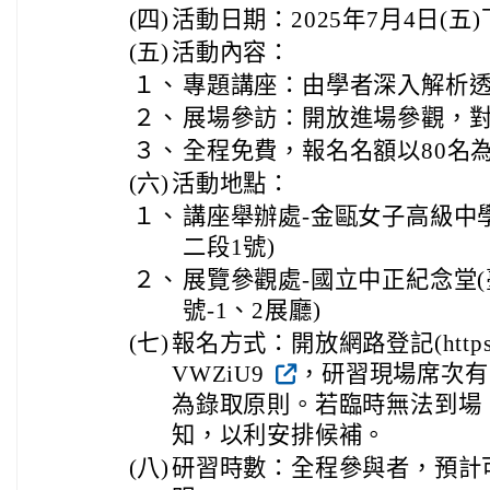
(四)
活動日期：2025年7月4日(五)下午
(五)
活動內容：
１、
專題講座：由學者深入解析
２、
展場參訪：開放進場參觀，
３、
全程免費，報名名額以80名
(六)
活動地點：
１、
講座舉辦處-金甌女子高級中
二段1號)
２、
展覽參觀處-國立中正紀念堂(
號-1、2展廳)
(七)
報名方式：開放網路登記(https://fo
VWZiU9
，研習現場席次有
為錄取原則。若臨時無法到場
知，以利安排候補。
(八)
研習時數：全程參與者，預計