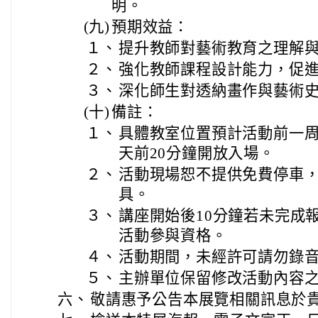
明。
(九)
預期效益：
１、
提升教師對藝術教育之理解
２、
強化教師課程設計能力，促
３、
深化師生對透納畫作與藝術
(十)
備註：
１、
具體教室位置預計活動前一
天前20分鐘開放入場。
２、
活動現場恕不提供免費停車
具。
３、
講座開始後10分鐘若未完成
活動參與資格。
４、
活動期間，未經許可請勿錄
５、
主辦單位保留修改活動內容
六、
敬請惠予公告本展覽相關訊息於