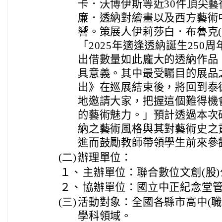
卡．沃博伊斯等近30件頂尖
廉．透納對繪畫以及西方藝術
響。策展人伊莉莎白．布魯克(Eliz
「2025年適逢透納誕生250
出借數量如此龐大的透納作品
具意義。其中最受矚目的展品
出》在巡展結束後，將回到泰
地邀請大家，把握這個難得機
的藝術魅力。」預計透過本次
納之藝術風格與其對藝術史之
進而鼓勵教師帶領學生前來參
(二)
辦理單位：
１、
主辦單位：聯合數位文創(股)
２、
協辦單位：國立中正紀念堂
(三)
活動對象：全國各縣市高中(職
學科領域。