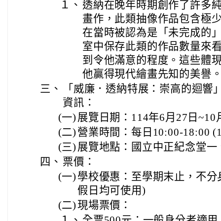
１、
透納在晚年時期創作了許多
畫作，此類抽像作品包含極
在當時被認為是「未完成的
室中保存此類的作品數量來
到令他滿意的程度。這些體
他贏得現代繪畫先知的美譽
三、
「威廉．透納特展：崇高的迴響
資訊：
(一)
展覽日期：114年6月27日~10
(二)
營業時間：每日10:00-18:00 
(三)
展覽地點：國立中正紀念堂一
四、
票價：
(一)
學校優惠：至學期末止，不分身
假日均可使用)
(二)
現場票價：
１、
全票500元：一般身分者適用