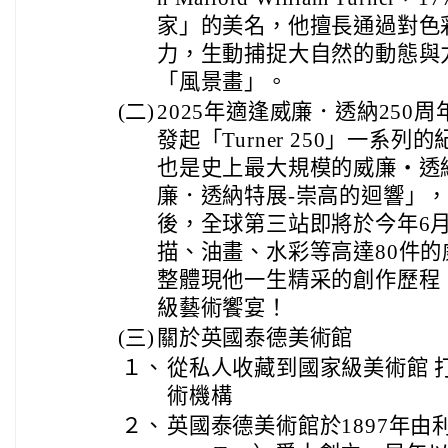
家」的美名，他擅長通過對色
力，生動捕捉大自然的動態與
「風景畫」。
(二)
2025年適逢威廉．透納250
發起「Turner 250」一系
也是史上最大規模的威廉・透
廉．透納特展-崇高的迴響」
後，全球第三站即將於今年6
描、油畫、水彩等高達80件
整體現他一生精采的創作歷程
級藝術饗宴！
(三)
關於英國泰德美術館
１、
從私人收藏到國家級美術館 
術機構
２、
英國泰德美術館於1897年由