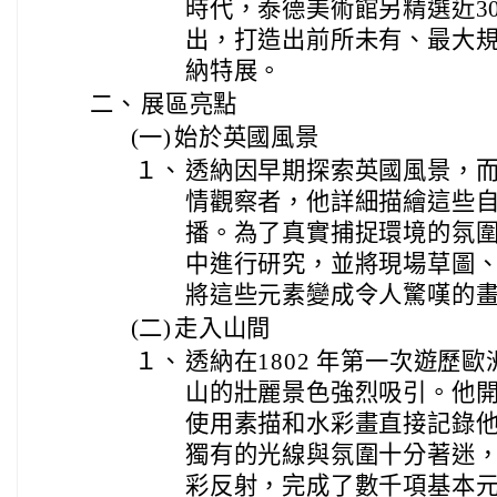
時代，泰德美術館另精選近3
出，打造出前所未有、最大
納特展。
二、
展區亮點
(一)
始於英國風景
１、
透納因早期探索英國風景，
情觀察者，他詳細描繪這些
播。為了真實捕捉環境的氛
中進行研究，並將現場草圖
將這些元素變成令人驚嘆的
(二)
走入山間
１、
透納在1802 年第一次遊歷
山的壯麗景色強烈吸引。他
使用素描和水彩畫直接記錄
獨有的光線與氛圍十分著迷
彩反射，完成了數千項基本