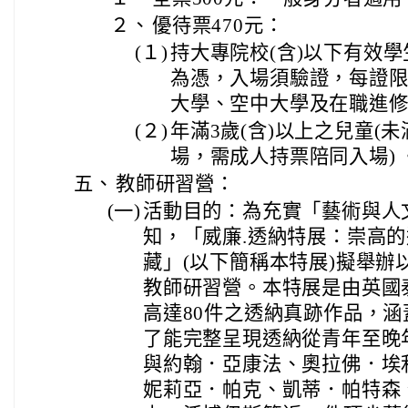
２、
優待票470元：
(１)
持大專院校(含)以下有效
為憑，入場須驗證，每證
大學、空中大學及在職進
(２)
年滿3歲(含)以上之兒童(
場，需成人持票陪同入場) 
五、
教師研習營：
(一)
活動目的：為充實「藝術與人
知，「威廉.透納特展：崇高
藏」(以下簡稱本特展)擬舉辦
教師研習營。本特展是由英國
高達80件之透納真跡作品，
了能完整呈現透納從青年至晚
與約翰．亞康法、奧拉佛．埃
妮莉亞．帕克、凱蒂．帕特森