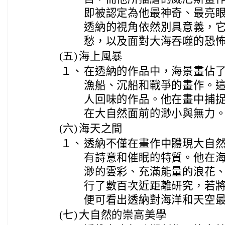
即被認定為他最神奇、最亮
透納的視角依然別具意義，
愁，以及面對大海吞噬的恐
(五)
海上風暴
１、
在透納的作品中，海景畫佔
漁船、沉船和戰爭的畫作。
人回味的作品。他在畫中捕
在大自然面前的渺小與無力
(六)
海天之間
１、
透納不僅在畫作中體現大自
有詩意和催眠的特質。他在
渺的雲彩、充滿能量的浪花
行了數百次近距離研究，若
便可看出透納對海洋和天空
(七)
大自然的崇高美學