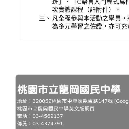
班」、「C語言入門程式寫
次實體課程（詳附件）。
三、
凡全程參與本活動之學員，
為多元學習之佐證，亦可充
頁尾
桃園市立龍岡國民中學
地址：320052桃園市中壢區龍東路147號 [
Goo
桃園市立龍岡國民中學英文版網頁
電話：03-4562137
傳真：03-4374791