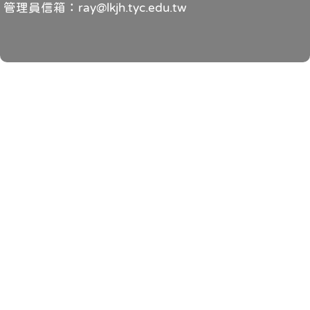
管理員信箱：ray@lkjh.tyc.edu.tw