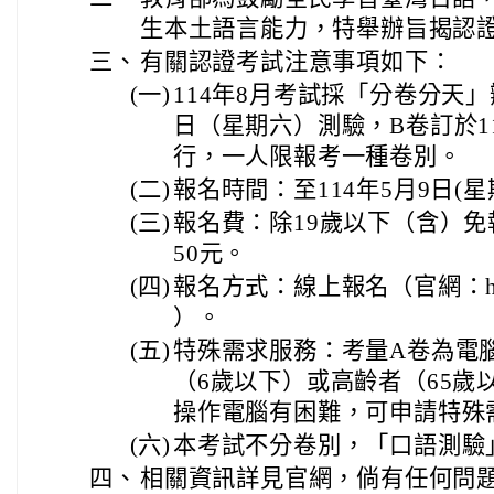
生本土語言能力，特舉辦旨揭認
三、
有關認證考試注意事項如下：
(一)
114年8月考試採「分卷分天」
日（星期六）測驗，B卷訂於1
行，一人限報考一種卷別。
(二)
報名時間：至114年5月9日(
(三)
報名費：除19歲以下（含）免
50元。
(四)
報名方式：線上報名（官網：https:/
）。
(五)
特殊需求服務：考量A卷為電
（6歲以下）或高齡者（65歲
操作電腦有困難，可申請特殊
(六)
本考試不分卷別，「口語測驗
四、
相關資訊詳見官網，倘有任何問