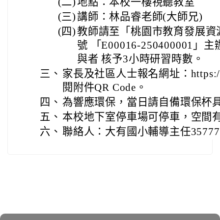
(二)
地點：本校一樓視聽教室
(三)
講師：林品睿老師(大師兄)
(四)
教師請至「桃園市教育發展資
號 「E00016-25040000
與者 核予3小時研習時數。
三、
家長及社區人士報名網址：https://re
閱附件QR Code。
四、
為響應環保，當日請自備環保杯具
五、
本校地下室停車場可停車，空間
六、
聯絡人：大有國小輔導主任357771