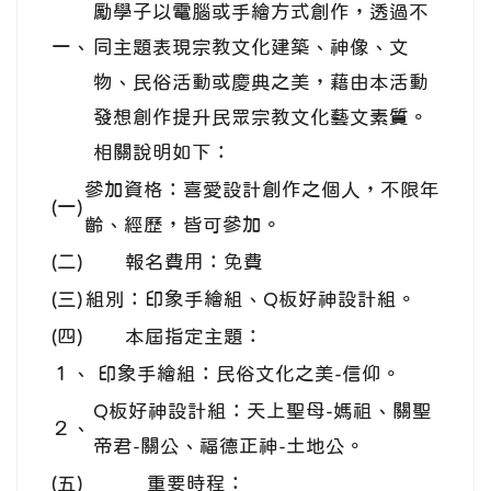
勵學子以電腦或手繪方式創作，透過不
一、
同主題表現宗教文化建築、神像、文
物、民俗活動或慶典之美，藉由本活動
發想創作提升民眾宗教文化藝文素質。
相關說明如下：
參加資格：喜愛設計創作之個人，不限年
(一)
齡、經歷，皆可參加。
(二)
報名費用：免費
(三)
組別：印象手繪組、Q板好神設計組。
(四)
本屆指定主題：
１、
印象手繪組：民俗文化之美-信仰。
Q板好神設計組：天上聖母-媽祖、關聖
２、
帝君-關公、福德正神-土地公。
(五)
重要時程：