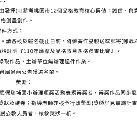
式：
由發揮(可參考桃園市12個品格教育核心價值：誠信、負
四格漫畫創作。
送件方式：
）止。請各校於報名截止日前，將參賽作品親送或郵寄(郵戳
面請註明『110年廉潔及品格教育四格漫畫比賽』。
錄取作品，主辦單位無辦理退件作業。
教育局另函公告獲選名單。
獎勵：
月底假瑞埔國小辦理頒獎活動表揚得獎者，得獎作品同步
獎狀及禮卷；指導老師亦核予行政獎勵(獎額詳見實施計畫
屬公教人員者，核敘獎狀一紙。