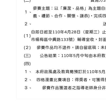
(二)
實施方
參賽主題：以「廉潔、品格」為主題自
１、
義、禮節、合作、關懷、謙恭)，完成
２、
自即日起至110年4月28日（星期三
(１)
市楊梅區中興路133號）輔導室收，封
(２)
參賽作品均不退件，請自留底稿；未
(三)
公告結果：110年5月中旬由本府
(四)
１、
本府政風處及教育局預訂於110年5
２、
四格漫畫比賽項目：得獎者，可獲得
３、
參賽作品獲選者之指導老師身分非