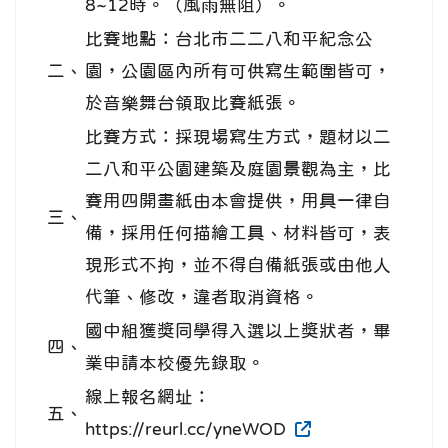
8~12時。（風雨無阻）。
比賽地點：台北市二二八和平紀念公
二、
園，公園區內所有可供寫生範圍皆可，
於音樂舞台領取比賽紙張。
比賽方式：採現場寫生方式，題材以二
二八和平公園建築及庭園景觀為主，比
賽用四開畫紙由本會提供，用具一律自
三、
備，採用任何描繪工具、材料皆可，表
現形式不拘，並不得自備紙張或由他人
代筆、修改，違者取消資格。
國中組獲獎同學得入選以上獎狀者，畢
四、
業申請本校優先錄取。
線上報名網址：
五、
https://reurl.cc/yneWOD