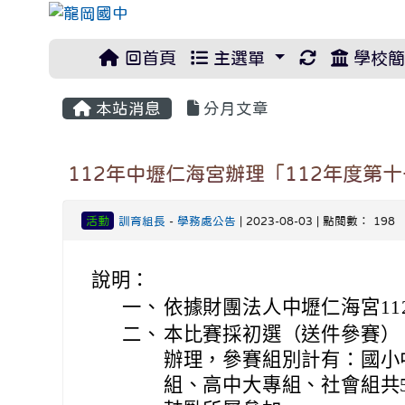
重新取得佈
回首頁
主選單
學校簡
本站消息
分月文章
112年中壢仁海宮辦理「112年度第
活動
訓育組長
-
學務處公告
| 2023-08-03 | 點閱數： 198
說明：
一、
依據財團法人中壢仁海宮11
二、
本比賽採初選（送件參賽）
辦理，參賽組別計有：國小
組、高中大專組、社會組共