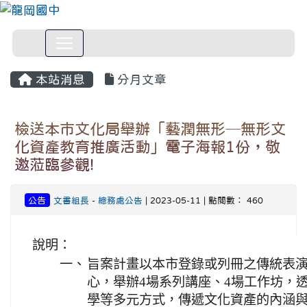
本站消息
分月文章
檢送本市文化局舉辦「藝潤無形─無形文
化資產教育推廣活動」電子海報1份，敬
邀蒞臨參觀!
公告
文書組長
-
總務處公告
| 2023-05-11 | 點閱數： 460
說明：
一、
旨案計畫以本市登錄或列冊之傳統表
心，舉辦4場系列講座、4場工作坊，
學等多元方式，傳遞文化資產的內涵